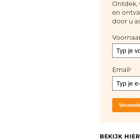
Ontdek, 
en ontva
door u a
Voorna
Email
*
Verzend
BEKIJK HIE