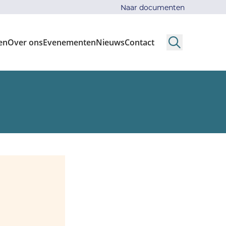
Naar documenten
en
Over ons
Evenementen
Nieuws
Contact
Search