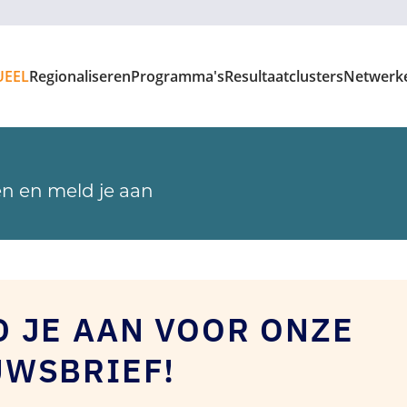
UEEL
Regionaliseren
Programma's
Resultaatclusters
Netwerk
n en meld je aan
D JE AAN VOOR ONZE
UWSBRIEF!