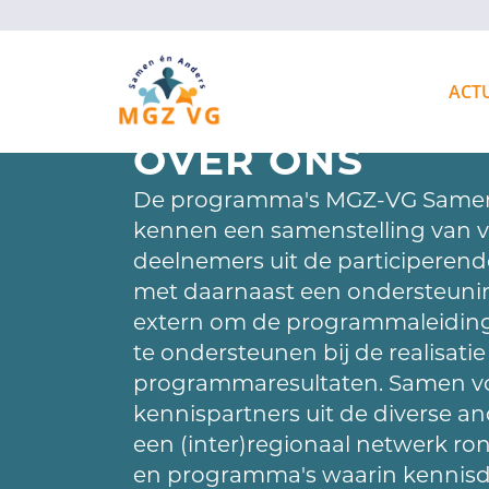
ACT
OVER ONS
De programma's MGZ-VG Samen
kennen een samenstelling van v
deelnemers uit de participerend
met daarnaast een ondersteuni
extern om de programmaleidin
te ondersteunen bij de realisat
programmaresultaten. Samen vo
kennispartners uit de diverse 
een (inter)regionaal netwerk r
en programma's waarin kennisde