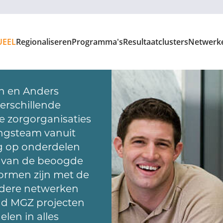
UEEL
Regionaliseren
Programma's
Resultaatclusters
Netwerk
 en Anders
erschillende
e zorgorganisaties
ngsteam vanuit
g op onderdelen
ie van de beoogde
rmen zijn met de
andere netwerken
ond MGZ projecten
len in alles