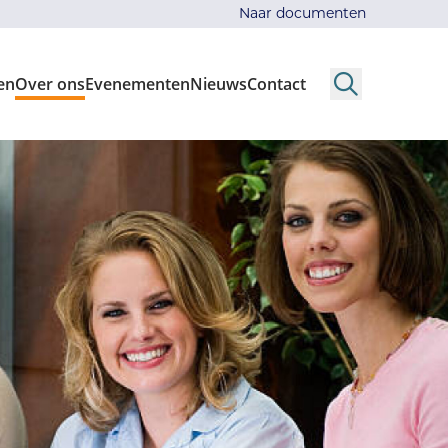
Naar documenten
en
Over ons
Evenementen
Nieuws
Contact
Search