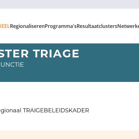
UEEL
Regionaliseren
Programma's
Resultaatclusters
Netwerk
STER TRIAGE
FUNCTIE
egionaal TRAIGEBELEIDSKADER