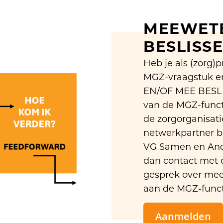
MEEWETE
BESLISS
Heb je als (zorg)
MGZ-vraagstuk e
EN/OF MEE BESLI
van de MGZ-functi
de zorgorganisatie
netwerkpartner b
VG Samen en Ande
dan contact met 
gesprek over m
aan de MGZ-funct
Aanmelden