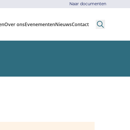
Naar documenten
en
Over ons
Evenementen
Nieuws
Contact
Search