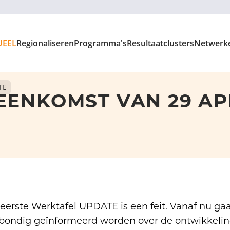
UEEL
Regionaliseren
Programma's
Resultaatclusters
Netwerk
TE
EENKOMST VAN 29 AP
eerste Werktafel UPDATE is een feit. Vanaf nu gaa
bondig geïnformeerd worden over de ontwikkel