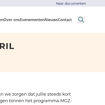
Naar documenten
en
Over ons
Evenementen
Nieuws
Contact
Search
RIL
n we zorgen dat jullie steeds kort
ingen binnen het programma MGZ-