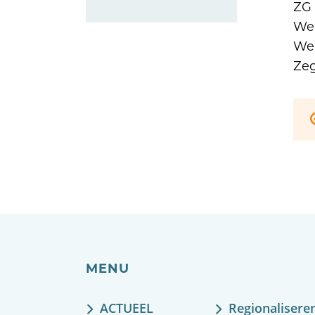
ZG 
Wer
Wer
Ze
MENU
ACTUEEL
Regionalisere